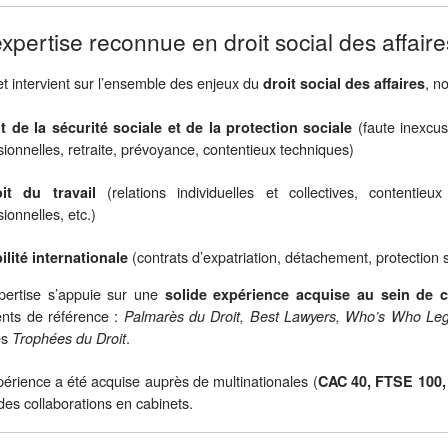
xpertise reconnue en droit social des affaire
et intervient sur l’ensemble des enjeux du
, n
droit social des affaires
(faute inexcus
it de la sécurité sociale et de la protection sociale
sionnelles, retraite, prévoyance, contentieux techniques)
(relations individuelles et collectives, contentieu
oit du travail
ionnelles, etc.)
(contrats d’expatriation, détachement, protection s
lité internationale
pertise s’appuie sur une
solide expérience acquise au sein de 
nts de référence :
Palmarès du Droit, Best Lawyers, Who’s Who Lega
es
.
Trophées du Droit
périence a été acquise auprès de multinationales (
CAC 40, FTSE 100,
des collaborations en cabinets.