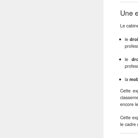
Une e
Le cabin
le
dro
profes
le
dr
profess
la
mobi
Cette ex
classeme
encore l
Cette ex
le cadre 